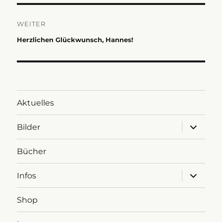
WEITER
Nächster
Herzlichen Glückwunsch, Hannes!
Beitrag:
Aktuelles
Untermen
Bilder
anzeigen
Bücher
Untermen
Infos
anzeigen
Shop