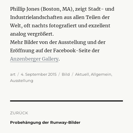
Phillip Jones (Boston, MA), zeigt Stadt- und
Industrielandschaften aus allen Teilen der
Welt, oft nachts fotografiert und exzellent
analog vergrößert.
Mehr Bilder von der Ausstellung und der
Eröffnung auf der Facebook-Seite der
Anzenberger Gallery
.
Autor
Veröffentlicht
Format
Kategorien
art
4. September 2015
Bild
Aktuell
,
Allgemein
,
am
Ausstellung
Beitragsnavigation
ZURÜCK
Vorheriger
Probehängung der Runway-Bilder
Beitrag: