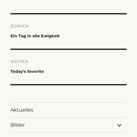
Beitragsnavigation
ZURÜCK
Vorheriger
Ein Tag in alle Ewigkeit
Beitrag:
WEITER
Nächster
Today’s favorite
Beitrag:
Aktuelles
Untermen
Bilder
anzeigen