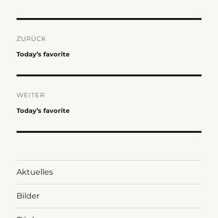
Beitragsnavigation
ZURÜCK
Vorheriger
Today’s favorite
Beitrag:
WEITER
Nächster
Today’s favorite
Beitrag:
Aktuelles
Bilder