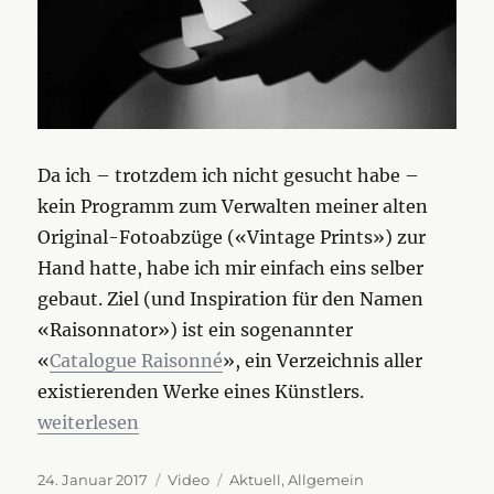
Da ich – trotzdem ich nicht gesucht habe –
kein Programm zum Verwalten meiner alten
Original-Fotoabzüge («Vintage Prints») zur
Hand hatte, habe ich mir einfach eins selber
gebaut. Ziel (und Inspiration für den Namen
«Raisonnator») ist ein sogenannter
«
Catalogue Raisonné
», ein Verzeichnis aller
existierenden Werke eines Künstlers.
„«Raisonnator» – Betatester gesucht“
weiterlesen
Veröffentlicht
Format
Kategorien
24. Januar 2017
Video
Aktuell
,
Allgemein