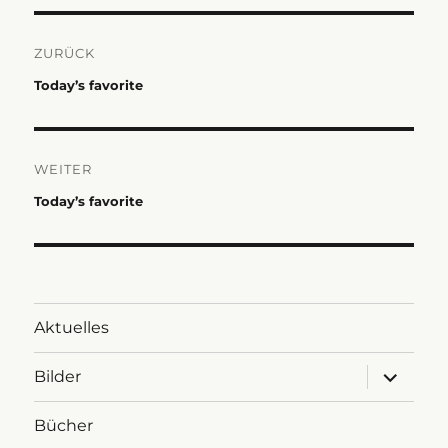
Beitragsnavigation
ZURÜCK
Vorheriger
Today’s favorite
Beitrag:
WEITER
Nächster
Today’s favorite
Beitrag:
Aktuelles
Untermen
Bilder
anzeigen
Bücher