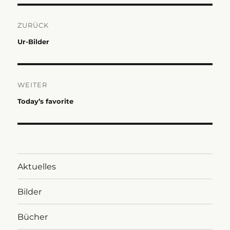
Beitragsnavigation
ZURÜCK
Vorheriger
Ur-Bilder
Beitrag:
WEITER
Nächster
Today’s favorite
Beitrag:
Aktuelles
Bilder
Bücher