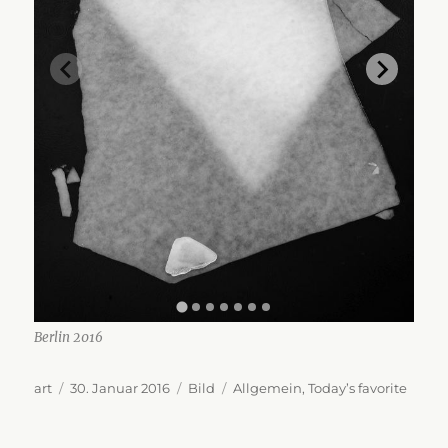
Berlin 2016
Autor
Veröffentlicht
Format
Kategorien
art
30. Januar 2016
Bild
Allgemein
,
Today’s favorite
am