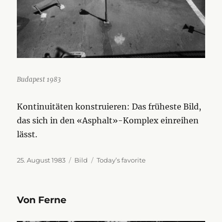
Budapest 1983
Kontinuitäten konstruieren: Das früheste Bild,
das sich in den «Asphalt»-Komplex einreihen
lässt.
Veröffentlicht
Format
Kategorien
25. August 1983
Bild
Today’s favorite
am
Von Ferne