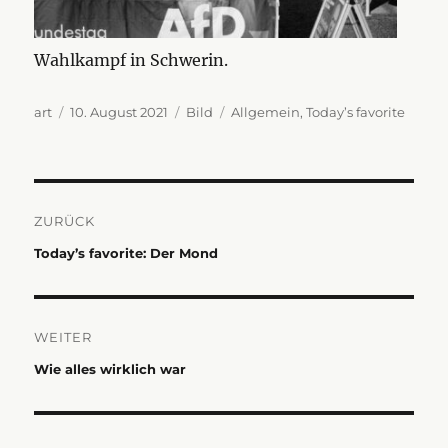
Wahlkampf in Schwerin.
Autor
Veröffentlicht
Format
Kategorien
art
10. August 2021
Bild
Allgemein
,
Today’s favorite
am
Beitragsnavigation
ZURÜCK
Vorheriger
Today’s favorite: Der Mond
Beitrag:
WEITER
Nächster
Wie alles wirklich war
Beitrag: