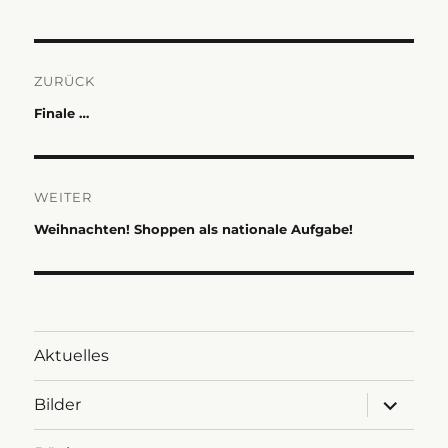
Beitragsnavigation
ZURÜCK
Vorheriger
Finale …
Beitrag:
WEITER
Nächster
Weihnachten! Shoppen als nationale Aufgabe!
Beitrag:
Aktuelles
Untermen
Bilder
anzeigen