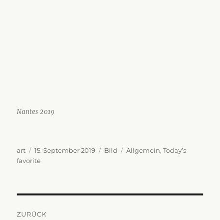
Nantes 2019
Autor
Veröffentlicht
Format
Kategorien
art
15. September 2019
Bild
Allgemein
,
Today’s
am
favorite
Beitragsnavigation
ZURÜCK