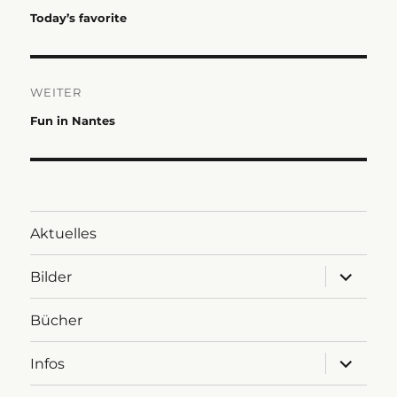
Vorheriger
Today’s favorite
Beitrag:
WEITER
Nächster
Fun in Nantes
Beitrag:
Aktuelles
Untermen
Bilder
anzeigen
Bücher
Untermen
Infos
anzeigen