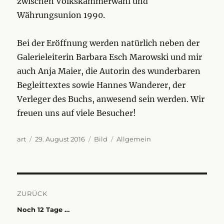
zwischen Volkskammerwahl und
Währungsunion 1990.
Bei der Eröffnung werden natürlich neben der
Galerieleiterin Barbara Esch Marowski und mir
auch Anja Maier, die Autorin des wunderbaren
Begleittextes sowie Hannes Wanderer, der
Verleger des Buchs, anwesend sein werden. Wir
freuen uns auf viele Besucher!
Autor
Veröffentlicht
Format
Kategorien
art
29. August 2016
Bild
Allgemein
am
Beitragsnavigation
ZURÜCK
Vorheriger
Noch 12 Tage …
Beitrag: