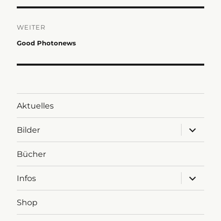
WEITER
Nächster
Good Photonews
Beitrag:
Aktuelles
Untermen
Bilder
anzeigen
Bücher
Untermen
Infos
anzeigen
Shop