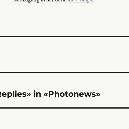
tion
eplies» in «Photonews»