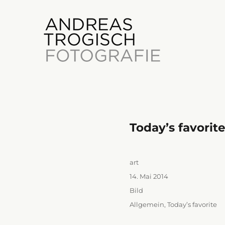
Today’s favorit
Photography
Andreas Trogisch
Autor
art
Veröffentlicht
14. Mai 2014
am
Format
Bild
Kategorien
Allgemein
,
Today’s favorite